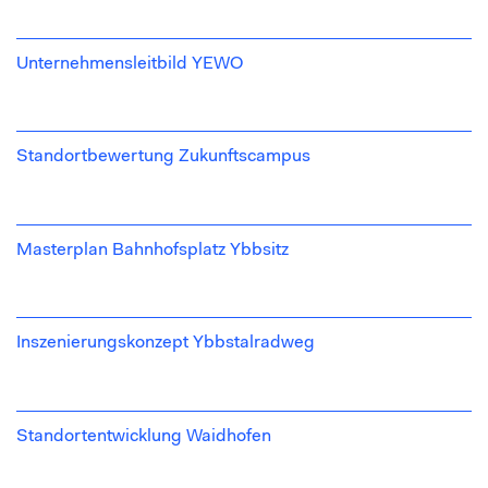
Regionalplanung
Unternehmensleitbild YEWO
Interventionstiefe interagiert
Hinsichtlich der
2
josef auf den Ebenen:
Standortbewertung Zukunftscampus
Strategisches Coaching
Prozessdesign und Steuerung
Masterplan Bahnhofsplatz Ybbsitz
Projektein(-um)-setzung
Inszenierungskonzept Ybbstalradweg
Qualitätssicherung
Identitätslevels:
folgenden
josef arbeitet auf
3
Standortentwicklung Waidhofen
Vision und Leitbild