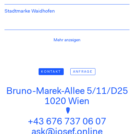
Stadtmarke Waidhofen
Positionierung
Branding
Mehr anzeigen
Integrierte Kommunikation
KONTAKT
ANFRAGE
ANFRAGE
KONTAKT
Bruno-Marek-Allee 5/11/D25
Anfrage zu:
Profil und Image
1020 Wien
Markenentwicklung
Integrierte Kommunikation
Whywedo - integrierte Führung
+43 676 737 06 07
Moderation
ask@josef.online
Coaching