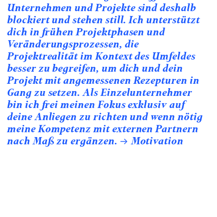
Unternehmen und Projekte sind deshalb
blockiert und stehen still. Ich unterstützt
dich in frühen Projektphasen und
Veränderungsprozessen, die
Projektrealität im Kontext des Umfeldes
besser zu begreifen, um dich und dein
Projekt mit angemessenen Rezepturen in
Gang zu setzen. Als Einzelunternehmer
bin ich frei meinen Fokus exklusiv auf
josef entwickelt Raumpläne und
deine Anliegen zu richten und wenn nötig
Kommunikationskonzepte in unterschiedlichen
Projektstadien, räumlichen Dimensionen,
meine Kompetenz mit externen Partnern
Interventionstiefen und Kommunikationslevels – allen
nach Maß zu ergänzen.
Motivation
Lösungen liegt die Sichtweise zugrunde, dass jedes
Vorhaben aus veränderten Blickpunkten eine andere
Abbildung auf der Ebene der Betroffenen erzeugt. Neben
den maßgeblichen Fragen nach dem „why?“ und „why
not?“ werden mit dem Kunden Fragen zur Wirksamkeit
des Vorhabens beantwortet, zB.
wer soll erreicht werden?
was sind daher
vorhabensprägende Eigenschaften?