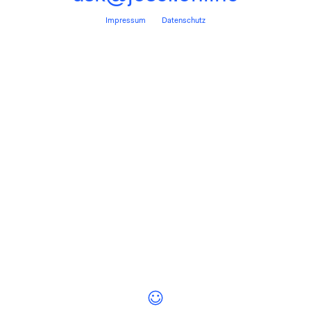
Management auf Zeit
Impressum
Datenschutz
Juryarbeit
Impuls und Vortrag
zu!
Datenschutzbestimmungen
Ich stimme den